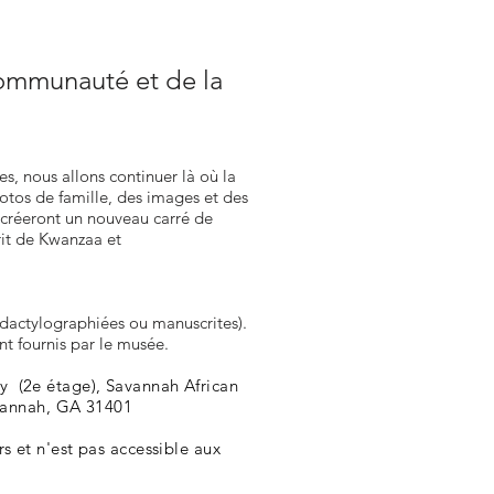
 communauté et de la
ies, nous allons continuer là où la
otos de famille, des images et des
u créeront un nouveau carré de
prit de Kwanzaa et
(dactylographiées ou manuscrites).
ont fournis par le musée.
ry (2e étage), Savannah African
avannah, GA 31401
s et n'est pas accessible aux