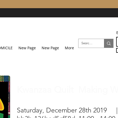
E
MICILE
New Page
New Page
More
Kwanzaa Quilt Making W
Saturday, December 28th 2019 |