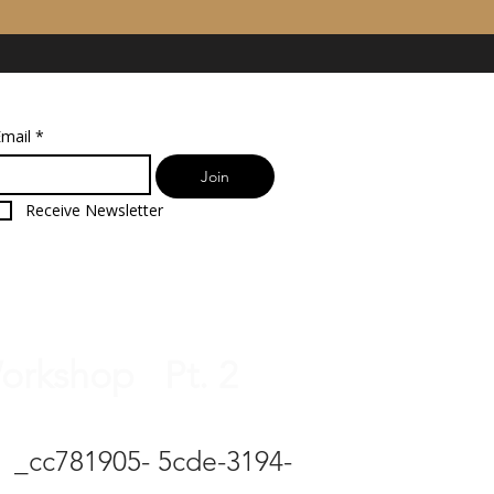
mail
*
Join
Receive Newsletter
orkshop Pt. 2
 _cc781905- 5cde-3194-