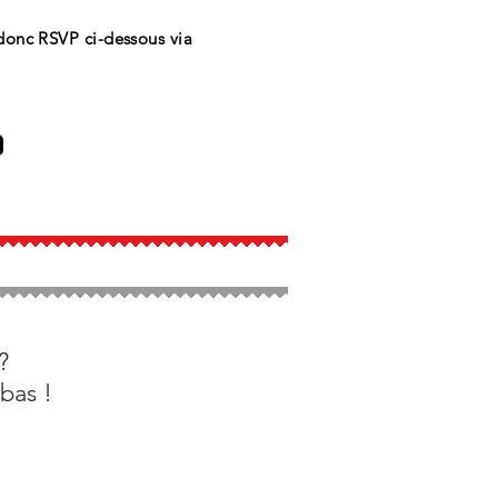
z donc RSVP ci-dessous via
?
 bas !