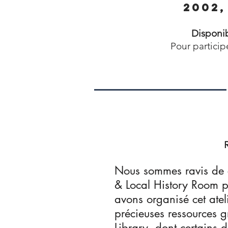
2002,
Disponib
Pour particip
R
Nous sommes ravis de co
& Local History Room po
avons organisé cet atel
précieuses ressources gr
Library, dont certains d