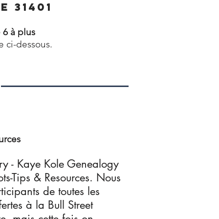
e 31401
 6 à plus
te ci-dessous.
ources
rary - Kaye Kole Genealogy
ots-Tips & Resources. Nous
icipants de toutes les
ertes à la Bull Street
e, mais cette fois on