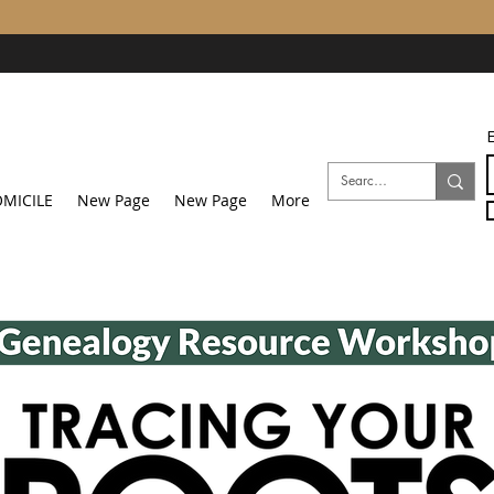
E
MICILE
New Page
New Page
More